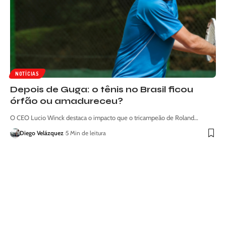
NOTÍCIAS
Depois de Guga: o tênis no Brasil ficou
órfão ou amadureceu?
O CEO Lucio Winck destaca o impacto que o tricampeão de Roland…
Diego Velázquez
5 Min de leitura