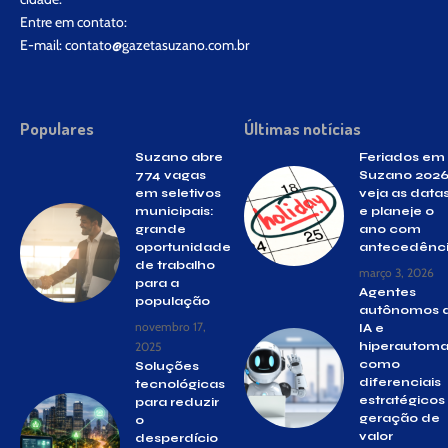
Entre em contato:
E-mail:
contato@gazetasuzano.com.br
Populares
Últimas notícias
Suzano abre
Feriados em
774 vagas
Suzano 2026
em seletivos
veja as data
municipais:
e planeje o
grande
ano com
oportunidade
antecedênc
de trabalho
março 3, 2026
para a
Agentes
população
autônomos 
novembro 17,
IA e
2025
hiperautom
como
Soluções
diferenciais
tecnológicas
estratégicos
para reduzir
geração de
o
valor
desperdício