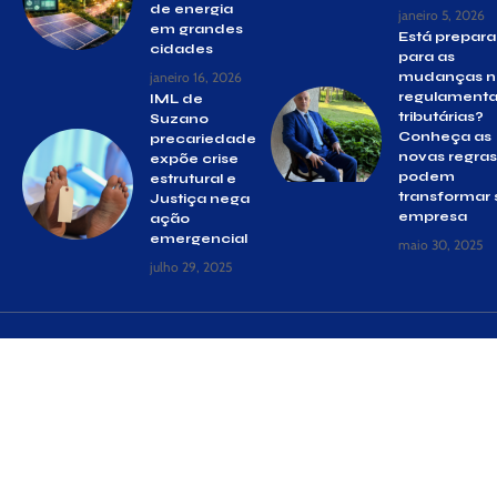
de energia
janeiro 5, 2026
em grandes
Está prepar
cidades
para as
janeiro 16, 2026
mudanças n
regulament
IML de
tributárias?
Suzano
Conheça as
precariedade
novas regra
expõe crise
podem
estrutural e
transformar 
Justiça nega
empresa
ação
emergencial
maio 30, 2025
julho 29, 2025
© Gazeta Suzano –
contato@gazetasuzano.com.br
– tel.(11)91754-
6532
Siga
Home
Quem Faz
Contato
Sobre Nós