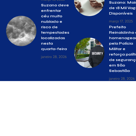
Suzano: Mai
Suzano deve
de 18 Mil Va
enfrentar
Disponíveis
céu muito
março 17, 2025
nublado e
risco de
Prefeito
tempestades
Reinaldinho 
localizadas
homenagea
nesta
pela Polícia
quarta-feira
Militar e
reforça polít
janeiro 28, 2026
de seguranç
em São
Sebastião
janeiro 28, 2026
© Gazeta Suzano –
contato@gazetasuzano.com.br
– tel.(11)91754-
6532
Siga