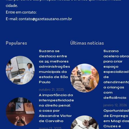
cidade.
Entre em contato:
E-mail:
contato@gazetasuzano.com.br
Populares
Últimas notícias
Suzano se
Suzano
destaca entre
acelera obra
as 25 melhores
para criar
administrações
espaço
municipais do
especializa
estado de São
de
Paulo
atendiment
a crianças
outubro 21, 2025
com
A importância da
deficiência
intempestividade
janeiro 12, 2026
no direito penal:
o caso por
Oportunidad
Alexandre Victor
de Emprego
de Carvalho
em Mogi da
Cruzes e
março 13, 2025