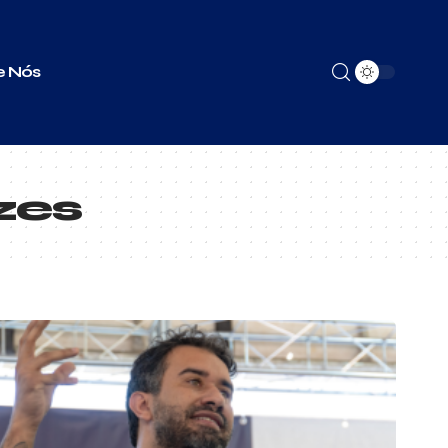
e Nós
zes