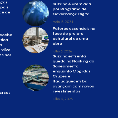
agas
Suzano é Premiada
pais:
por Programa de
de de
Governança Digital
maio 15, 2024
Fatores essenciais na
fase de projeto
Recebe
estrutural de uma
tica
obra
a
rdível
julho 6, 2026
os por
Suzano enfrenta
queda no Ranking do
Saneamento
enquanto Mogi das
Cruzes e
Itaquaquecetuba
avançam com novos
investimentos
ursos
julho 17, 2025