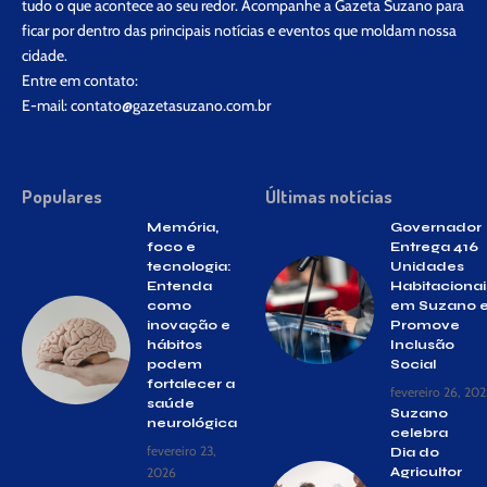
tudo o que acontece ao seu redor. Acompanhe a Gazeta Suzano para
ficar por dentro das principais notícias e eventos que moldam nossa
cidade.
Entre em contato:
E-mail:
contato@gazetasuzano.com.br
Populares
Últimas notícias
Memória,
Governador
foco e
Entrega 416
tecnologia:
Unidades
Entenda
Habitacionai
como
em Suzano 
inovação e
Promove
hábitos
Inclusão
podem
Social
fortalecer a
fevereiro 26, 202
saúde
Suzano
neurológica
celebra
fevereiro 23,
Dia do
2026
Agricultor