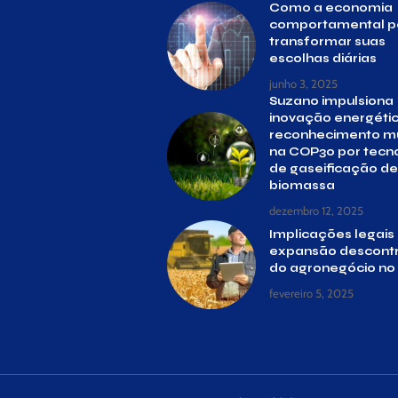
Como a economia
comportamental 
transformar suas
escolhas diárias
junho 3, 2025
Suzano impulsiona
inovação energéti
reconhecimento m
na COP30 por tecn
de gaseificação de
biomassa
dezembro 12, 2025
Implicações legais
expansão descont
do agronegócio no 
fevereiro 5, 2025