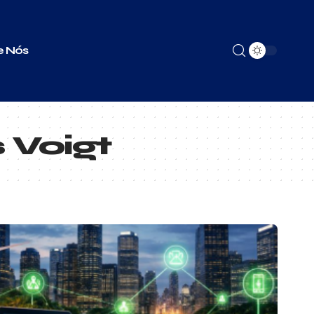
e Nós
 Voigt