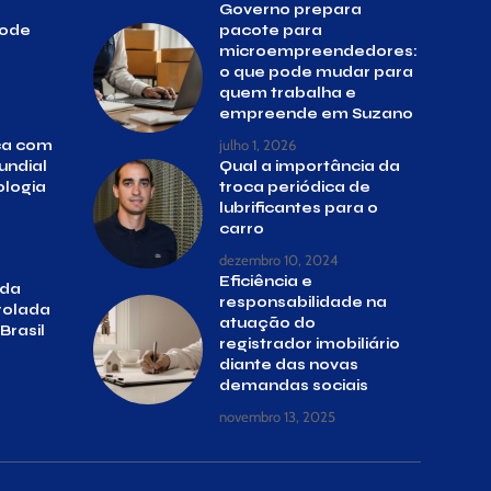
Governo prepara
pode
pacote para
microempreendedores:
o que pode mudar para
quem trabalha e
empreende em Suzano
julho 1, 2026
ca com
undial
Qual a importância da
ologia
troca periódica de
lubrificantes para o
carro
dezembro 10, 2024
Eficiência e
 da
responsabilidade na
rolada
atuação do
Brasil
registrador imobiliário
diante das novas
demandas sociais
novembro 13, 2025