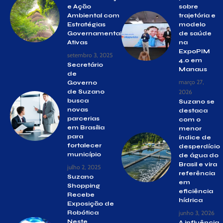
e Ação
sobre
Ambiental com
trajetória e
Estratégias
modelo
Governamentais
de saúde
Ativas
na
ExpoPIM
setembro 3, 2025
4.0 em
Secretário
Manaus
de
março 27,
Governo
de Suzano
2026
busca
Suzano se
novas
destaca
parcerias
com o
em Brasília
menor
para
índice de
fortalecer
desperdício
município
de água do
Brasil e vira
julho 2, 2025
referência
Suzano
em
Shopping
eficiência
Recebe
hídrica
Exposição de
Robótica
junho 3, 2026
Neste
A influência