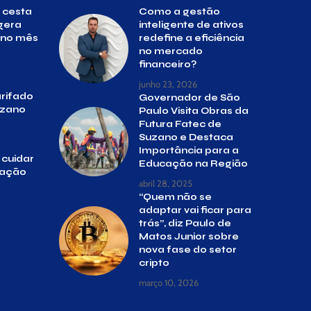
 cesta
Como a gestão
gera
inteligente de ativos
s no mês
redefine a eficiência
no mercado
financeiro?
junho 23, 2026
rifado
Governador de São
uzano
Paulo Visita Obras da
Futura Fatec de
Suzano e Destaca
Importância para a
 cuidar
Educação na Região
ração
abril 28, 2025
“Quem não se
adaptar vai ficar para
trás”, diz Paulo de
Matos Junior sobre
nova fase do setor
cripto
março 10, 2026