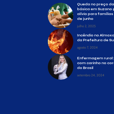
Queda no preço da
básica em Suzano 
alívio para família
de junho
julho 2, 2025
Incêndio no Almoxa
da Prefeitura de S
agosto 7, 2024
Enfermagem rural:
com carinho no co
do Brasil
setembro 24, 2024