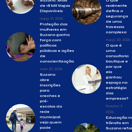
Suzano: Mais
O que
de 18 Mil Vagas
realmente
Disponíveis
define a
segurança
março 17, 2025
de uma
Proteção das
travessia
mulheres em
complexa
Suzano ganha
março 20, 2026
força com
políticas
O que é
públicas e ações
uma
de
consultoria
conscientização
boutique e
por que
maio 20, 2026
ela
Suzano
ganhou
abre
espaço na
inscrições
estratégia
para
das
creches e
empresas?
pré-
fevereiro 3,
escolas da
rede
2026
municipal:
Educação n
veja quem
trânsito em
pode
Suzano refo