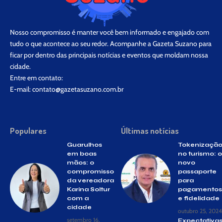
Nosso compromisso é manter você bem informado e engajado com
tudo o que acontece ao seu redor. Acompanhe a Gazeta Suzano para
ficar por dentro das principais notícias e eventos que moldam nossa
cidade.
Entre em contato:
E-mail:
contato@gazetasuzano.com.br
Populares
Últimas notícias
Guarulhos
Tokenizaçã
em boas
no turismo: o
mãos: o
novo
compromisso
passaporte
da vereadora
para
Karina Soltur
pagamentos
com a
e fidelidade
cidade
outubro 25, 2024
setembro 16,
Expectativa