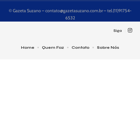
© Gazeta Suzano –
contato@gazetasuzano.com.br
– tel.(11)91754-
6532
Siga
Home
Quem Faz
Contato
Sobre Nós