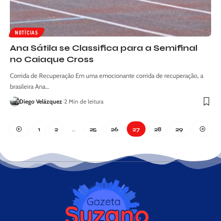
NOTÍCIAS
Ana Sátila se Classifica para a Semifinal
no Caiaque Cross
Corrida de Recuperação Em uma emocionante corrida de recuperação, a
brasileira Ana…
Diego Velázquez
2 Min de leitura
1
2
…
25
26
27
28
29