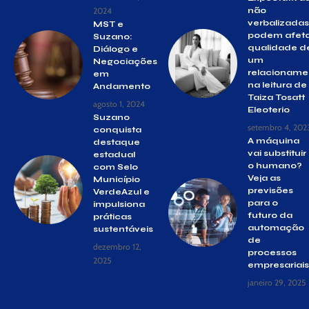
2024
não
verbalizadas
MST e
podem afeta
Suzano:
qualidade d
Diálogo e
um
Negociações
relacioname
em
na leitura de
Andamento
Taiza Tosatt
agosto 1, 2024
Eleoterio
Suzano
setembro 4, 202
conquista
A máquina
destaque
vai substituir
estadual
o humano?
com Selo
Veja as
Município
previsões
VerdeAzul e
para o
impulsiona
futuro da
práticas
automação
sustentáveis
de
dezembro 12,
processos
2025
empresariais
janeiro 29, 2025