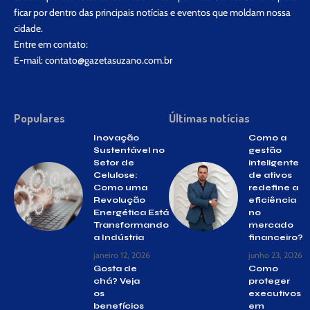
ficar por dentro das principais notícias e eventos que moldam nossa
cidade.
Entre em contato:
E-mail:
contato@gazetasuzano.com.br
Populares
Últimas notícias
Inovação
Como a
Sustentável no
gestão
Setor de
inteligente
Celulose:
de ativos
Como uma
redefine a
Revolução
eficiência
Energética Está
no
Transformando
mercado
a Indústria
financeiro?
janeiro 12, 2026
junho 23, 2026
Gosta de
Como
chá? Veja
proteger
os
executivos
benefícios
em