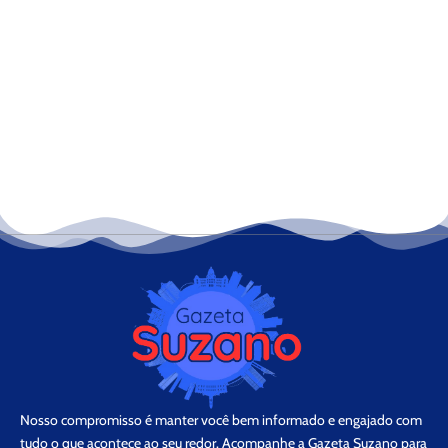
Nosso compromisso é manter você bem informado e engajado com
tudo o que acontece ao seu redor. Acompanhe a Gazeta Suzano para