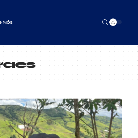
e Nós
raes