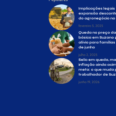
Implicações legais
expansão descont
do agronegócio no 
fevereiro 5, 2025
Queda no preço da
básica em Suzano 
alívio para família
de junho
julho 2, 2025
Selic em queda, m
inflação ainda aci
meta: o que muda 
trabalhador de Su
junho 19, 2026