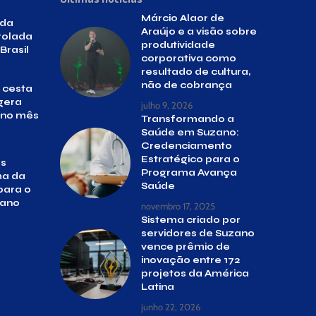
Márcio Alaor de
 da
Araújo e a visão sobre
rolada
produtividade
Brasil
corporativa como
resultado de cultura,
não de cobrança
 cesta
gera
julho 9, 2026
s no mês
Transformando a
Saúde em Suzano:
Credenciamento
Estratégico para o
as
Programa Avança
ma da
Saúde
para o
zano
novembro 17, 2025
Sistema criado por
servidores de Suzano
vence prêmio de
inovação entre 172
projetos da América
Latina
junho 22, 2026