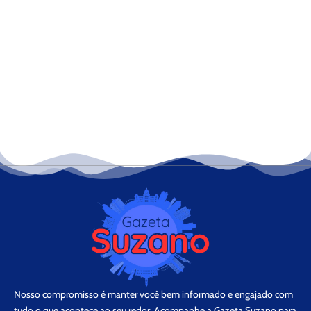
Nosso compromisso é manter você bem informado e engajado com
tudo o que acontece ao seu redor. Acompanhe a Gazeta Suzano para