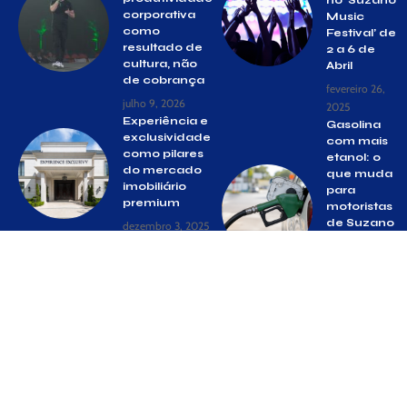
corporativa
Music
como
Festival’ de
resultado de
2 a 6 de
cultura, não
Abril
de cobrança
fevereiro 26,
julho 9, 2026
2025
Experiência e
Gasolina
exclusividade
com mais
como pilares
etanol: o
do mercado
que muda
imobiliário
para
premium
motoristas
de Suzano
dezembro 3, 2025
após
aprovação
do E32
julho 14, 2026
© Gazeta Suzano –
contato@gazetasuzano.com.br
– tel.(11)91754-
6532