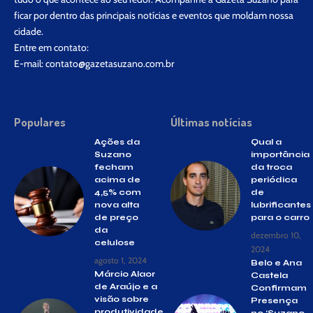
ficar por dentro das principais notícias e eventos que moldam nossa
cidade.
Entre em contato:
E-mail:
contato@gazetasuzano.com.br
Populares
Últimas notícias
Ações da
Qual a
Suzano
importância
fecham
da troca
acima de
periódica
4,5% com
de
nova alta
lubrificantes
de preço
para o carro
da
dezembro 10,
celulose
2024
agosto 1, 2024
Belo e Ana
Márcio Alaor
Castela
de Araújo e a
Confirmam
visão sobre
Presença
produtividade
no ‘Suzano