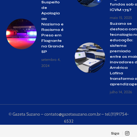
Suspeito
fundos sob 
de
ICVM 175?
Apologia
maio 15, 2025
ao
Suzano se
Nazismo e
destaca co
Racismo é
tecnologia n
Preso em
educação:
Flagrante
sistema
na Grande
premiado
SP
entre os mai
setembro 4,
inovadores 
2024
América
Latina
transforma 
aprendizag
julho 14, 2026
© Gazeta Suzano –
contato@gazetasuzano.com.br
– tel.(11)91754-
6532
Siga