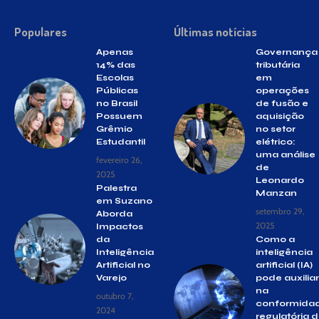
Populares
Últimas notícias
Apenas
Governança
14% das
tributária
Escolas
em
Públicas
operações
no Brasil
de fusão e
Possuem
aquisição
Grêmio
no setor
Estudantil
elétrico:
uma análise
fevereiro 26,
de
2025
Leonardo
Palestra
Manzan
em Suzano
setembro 29,
Aborda
2025
Impactos
da
Como a
Inteligência
inteligência
Artificial no
artificial (IA)
Varejo
pode auxiliar
na
outubro 7,
conformida
2024
regulatória 